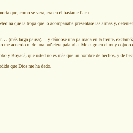
ria que, como se verá, era en él bastante flaca.
edina que la tropa que lo acompañaba presentase las armas y, deteniend
. . . (más larga pausa).. --y dándose una palmada en la frente, exclamó:
no me acuerdo ni de una puñetera palabrita. Me cago en el muy cojudo q
abobo y Boyacá, que usted no es más que un hombre de hechos, y de hec
jodida que Dios me ha dado.