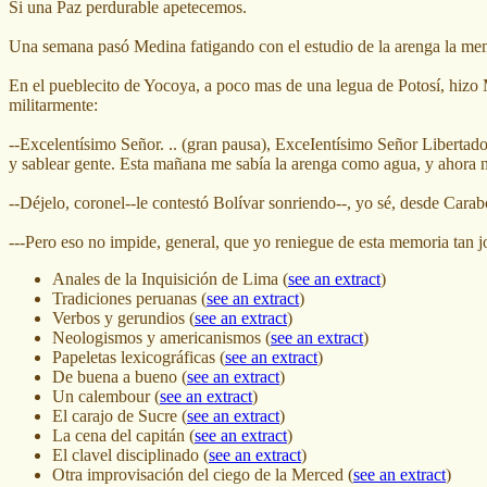
Si una Paz perdurable apetecemos.
Una semana pasó Medina fatigando con el estudio de la arenga la memo
En el pueblecito de Yocoya, a poco mas de una legua de Potosí, hizo M
militarmente:
--Excelentísimo Señor. .. (gran pausa), ExceIentísimo Señor Libertador
y sablear gente. Esta mañana me sabía la arenga como agua, y ahora 
--Déjelo, coronel--le contestó Bolívar sonriendo--, yo sé, desde Car
---Pero eso no impide, general, que yo reniegue de esta memoria tan 
Anales de la Inquisición de Lima (
see an extract
)
Tradiciones peruanas (
see an extract
)
Verbos y gerundios (
see an extract
)
Neologismos y americanismos (
see an extract
)
Papeletas lexicográficas (
see an extract
)
De buena a bueno (
see an extract
)
Un calembour (
see an extract
)
El carajo de Sucre (
see an extract
)
La cena del capitán (
see an extract
)
El clavel disciplinado (
see an extract
)
Otra improvisación del ciego de la Merced (
see an extract
)